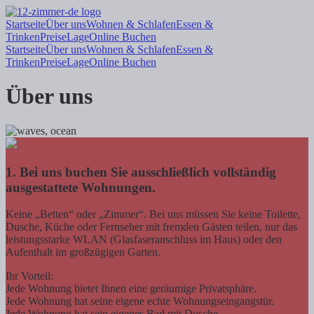
Startseite
Über uns
Wohnen & Schlafen
Essen &
Trinken
Preise
Lage
Online Buchen
Startseite
Über uns
Wohnen & Schlafen
Essen &
Trinken
Preise
Lage
Online Buchen
Über uns
1. Bei uns buchen Sie ausschließlich vollständig
ausgestattete Wohnungen.
Keine „Betten“ oder „Zimmer“. Bei uns müssen Sie keine Toilette,
Dusche, Küche oder Fernseher mit fremden Gästen teilen, nur das
leistungsstarke WLAN (Glasfaseranschluss im Haus) oder den
Aufenthalt im großzügigen Garten.
Ihr Vorteil:
Jede Wohnung bietet Ihnen eine geräumige Privatsphäre.
Jede Wohnung hat seine eigene echte Wohnungseingangstür.
Jede Wohnung hat sein eigenes Bad mit Dusche.