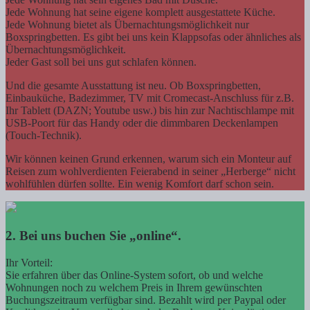
Jede Wohnung hat seine eigene komplett ausgestattete Küche.
Jede Wohnung bietet als Übernachtungsmöglichkeit nur
Boxspringbetten. Es gibt bei uns kein Klappsofas oder ähnliches als
Übernachtungsmöglichkeit.
Jeder Gast soll bei uns gut schlafen können.
Und die gesamte Ausstattung ist neu. Ob Boxspringbetten,
Einbauküche, Badezimmer, TV mit Cromecast-Anschluss für z.B.
Ihr Tablett (DAZN; Youtube usw.) bis hin zur Nachtischlampe mit
USB-Poort für das Handy oder die dimmbaren Deckenlampen
(Touch-Technik).
Wir können keinen Grund erkennen, warum sich ein Monteur auf
Reisen zum wohlverdienten Feierabend in seiner „Herberge“ nicht
wohlfühlen dürfen sollte. Ein wenig Komfort darf schon sein.
2. Bei uns buchen Sie „online“.
Ihr Vorteil:
Sie erfahren über das Online-System sofort, ob und welche
Wohnungen noch zu welchem Preis in Ihrem gewünschten
Buchungszeitraum verfügbar sind. Bezahlt wird per Paypal oder