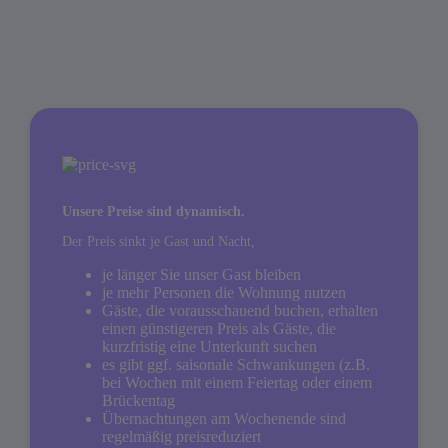
Unsere Preise sind dynamisch.
Der Preis sinkt je Gast und Nacht,
je länger Sie unser Gast bleiben
je mehr Personen die Wohnung nutzen
Gäste, die vorausschauend buchen, erhalten
einen günstigeren Preis als Gäste, die
kurzfristig eine Unterkunft suchen
es gibt ggf. saisonale Schwankungen (z.B.
bei Wochen mit einem Feiertag oder einem
Brückentag
Übernachtungen am Wochenende sind
regelmäßig preisreduziert