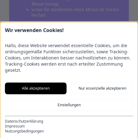
Monat beträgt
wenn Sie mindestens einen Monat im Voraus
buchen
So sind Übernachtungspreise von unter 20 EUR netto
Wir verwenden Cookies!
pro Gast und Tag möglich. Ein wöchentlicher
Zimmerservice mit neuen Handtüchern und neuer
Bettwäsche ist in diesem Preis bereits enthalten.
Hallo, diese Website verwendet essentielle Cookies, um die
Testen Sie uns.
ordnungsgemäße Funktion sicherzustellen, sowie Tracking-
Cookies, um Interaktionen besser nachvollziehen zu können.
Tracking-Cookies werden erst nach erteilter Zustimmung
gesetzt.
Rechtliches
Impressum
Datenschutz
Allgemeine Geschäftsbedingungen
Alle akzeptieren
Nur essenzielle akzeptieren
Infos
Über uns
Unsere Wohnungen
Online Buchen
Preise
Einstellungen
Datenschutzerklärung
© 2023 12-Zimmerfrei.de GmbH
Impressum
Nutzungsbedingungen